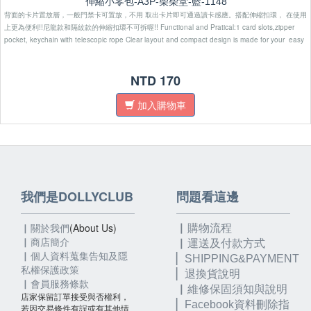
伸縮小零包-A3P-柴柴堂-藍-1148
背面的卡片置放層，一般門禁卡可置放，不用 取出卡片即可通過讀卡感應。搭配伸縮扣環， 在使用
上更為便利!!尼龍款和隔紋款的伸縮扣環不可拆喔!! Functional and Pratical:1 card slots,zipper
pocket, keychain with telescopic rope Clear layout and compact design is made for your easy
access to coin and credit cards
NTD 170
加入購物車
我們是DOLLYCLUB
問題看這邊
▏關於我們
(About Us)
▏購物流程
▏
商店簡介
▏運送及付款方式
▏個人資料蒐集告知及隱
▏SHIPPING&PAYMENT
私權保護政策
▏退換貨說明
▏會員服務條款
▏維修保固須知與說明
店家保留訂單接受與否權利，
▏
Facebook資料刪除指
若因交易條件有誤或有其他情