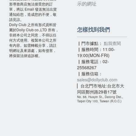
形導致商店無法接受您的訂
示的網址
單，將以 Email 發送無法出貨
通知給您，造成您的不便，敬
請見諒。
Dolly Club 之所有形式資料皆
怎樣找到我們
屬於Dolly Club co.,LTD 所有，
非經本公司之同意，不得以任
何方式使用、複製本公司之所
▏門市據點：
點我查閱
有內容。如需轉載分享，請註
▏服務時間：11:00-
明網址及來源處，如有侵害，
19:00(MON-FRI)
將保留法律追訴權。
▏服務電話：02-
25568267
▏服務信箱：
sales@dollyclub.com
▏台北門市地址:台北市大
同區鄭州路29巷17號
No. 66, Huayin St., Datong Dist.,
Taipei City 103, Taiwan (R.O.C.)