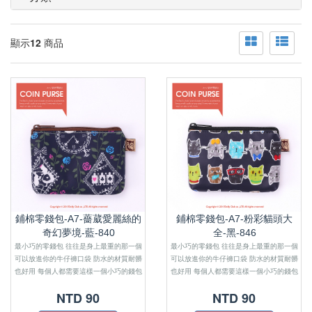
顯示
12
商品
鋪棉零錢包-A7-薔葳愛麗絲的
鋪棉零錢包-A7-粉彩貓頭大
奇幻夢境-藍-840
全-黑-846
最小巧的零錢包 往往是身上最重的那一個
最小巧的零錢包 往往是身上最重的那一個
可以放進你的牛仔褲口袋 防水的材質耐髒
可以放進你的牛仔褲口袋 防水的材質耐髒
也好用 每個人都需要這樣一個小巧的錢包
也好用 每個人都需要這樣一個小巧的錢包
來感受金錢的重量
來感受金錢的重量
NTD 90
NTD 90