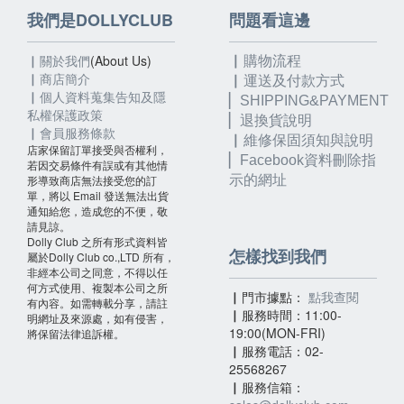
我們是DOLLYCLUB
問題看這邊
▏關於我們
(About Us)
▏購物流程
▏
商店簡介
▏運送及付款方式
▏個人資料蒐集告知及隱
▏SHIPPING&PAYMENT
私權保護政策
▏退換貨說明
▏會員服務條款
▏維修保固須知與說明
店家保留訂單接受與否權利，
▏
Facebook資料刪除指
若因交易條件有誤或有其他情
形導致商店無法接受您的訂
示的網址
單，將以 Email 發送無法出貨
通知給您，造成您的不便，敬
請見諒。
Dolly Club 之所有形式資料皆
怎樣找到我們
屬於Dolly Club co.,LTD 所有，
非經本公司之同意，不得以任
何方式使用、複製本公司之所
▏門市據點：
點我查閱
有內容。如需轉載分享，請註
▏服務時間：11:00-
明網址及來源處，如有侵害，
19:00(MON-FRI)
將保留法律追訴權。
▏服務電話：02-
25568267
▏服務信箱：