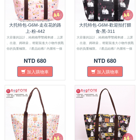
大托特包-G6M-走在花的路
大托特包-G6M-歡迎拍打餵
上-粉-442
食-黑-311
大容量的設計，純棉織帶雙繩車縫，上課
大容量的設計，純棉織帶雙繩車縫，上課
、出遊、媽咪袋， 輕鬆裝進大小物件挑戰
、出遊、媽咪袋， 輕鬆裝進大小物件挑戰
你的負重極限。 //產品結構// 內層有一個
你的負重極限。 //產品結構// 內層有一個
開放式內袋 一個拉鍊式暗袋 正面有開放
開放式內袋 一個拉鍊式暗袋 正面有開放
NTD 680
NTD 680
式口袋 肩帶為純棉織帶 面料材質為防水
式口袋 肩帶為純棉織帶 面料材質為防水
布 ​ 拉鍊密合開口 可置放A4資料夾
布 ​ 拉鍊密合開口 可置放A4資料夾
加入購物車
加入購物車