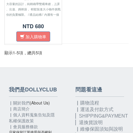
大容量的設計，純棉織帶雙繩車縫，上課
、出遊、媽咪袋， 輕鬆裝進大小物件挑戰
你的負重極限。 //產品結構// 內層有一個
開放式內袋 一個拉鍊式暗袋 正面有開放
NTD 680
式口袋 肩帶為純棉織帶 面料材質為防水
布 ​拉鍊密合開口 可置放A4資料夾
加入購物車
顯示1-5項，總共5項
我們是DOLLYCLUB
問題看這邊
▏關於我們
(About Us)
▏購物流程
▏
商店簡介
▏運送及付款方式
▏個人資料蒐集告知及隱
▏SHIPPING&PAYMENT
私權保護政策
▏退換貨說明
▏會員服務條款
▏維修保固須知與說明
店家保留訂單接受與否權利，