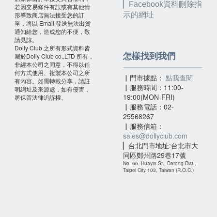
▏
Facebook資料刪除指
若因交易條件有誤或有其他情
形導致商店無法接受您的訂
示的網址
單，將以 Email 發送無法出貨
通知給您，造成您的不便，敬
請見諒。
Dolly Club 之所有形式資料皆
怎樣找到我們
屬於Dolly Club co.,LTD 所有，
非經本公司之同意，不得以任
何方式使用、複製本公司之所
▏門市據點：
點我查閱
有內容。如需轉載分享，請註
▏服務時間：11:00-
明網址及來源處，如有侵害，
19:00(MON-FRI)
將保留法律追訴權。
▏服務電話：02-
25568267
▏服務信箱：
sales@dollyclub.com
▏台北門市地址:台北市大
同區鄭州路29巷17號
No. 66, Huayin St., Datong Dist.,
Taipei City 103, Taiwan (R.O.C.)