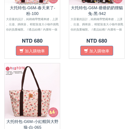
大托特包-G6M-春天來了-
大托特包-G6M-爺爺奶奶狸貓
粉-100
兔-黑-942
大容量的設計，純棉織帶雙繩車縫，上課
大容量的設計，純棉織帶雙繩車縫，上課
、出遊、媽咪袋， 輕鬆裝進大小物件挑戰
、出遊、媽咪袋， 輕鬆裝進大小物件挑戰
你的負重極限。 //產品結構// 內層有一個
你的負重極限。 //產品結構// 內層有一個
開放式內袋 一個拉鍊式暗袋 正面有開放
開放式內袋 一個拉鍊式暗袋 正面有開放
NTD 680
NTD 680
式口袋 肩帶為純棉織帶 面料材質為防水
式口袋 肩帶為純棉織帶 面料材質為防水
布 ​ 拉鍊密合開口 可置放A4資料夾
布 ​拉鍊密合開口 可置放A4資料夾
加入購物車
加入購物車
大托特包-G6M-小紅帽與大野
狼-白-065