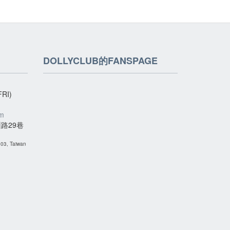
DOLLYCLUB的FANSPAGE
RI)
om
路29巷
 103, Taiwan