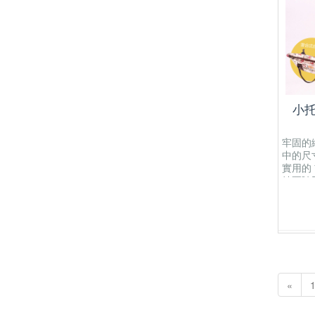
小托
牢固的
中的尺
實用的
納要隨手
有一個開
有開放
為防水
«