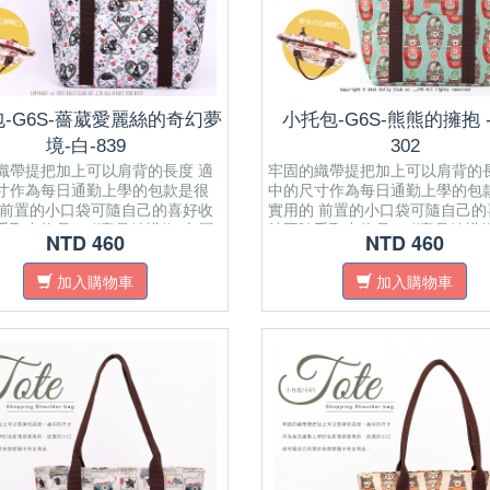
-G6S-薔葳愛麗絲的奇幻夢
小托包-G6S-熊熊的擁抱 - 
境-白-839
302
織帶提把加上可以肩背的長度 適
牢固的織帶提把加上可以肩背的長
寸作為每日通勤上學的包款是很
中的尺寸作為每日通勤上學的包
 前置的小口袋可隨自己的喜好收
實用的 前置的小口袋可隨自己的
取出物品． //產品結構// 內層
納要隨手取出物品． //產品結構/
NTD 460
NTD 460
放式內袋 ​一個拉鍊式暗袋 正面
有一個開放式內袋 ​一個拉鍊式暗
式口袋 肩帶為純棉織帶 面料材質
有開放式口袋 肩帶為純棉織帶 
加入購物車
加入購物車
布拉鍊密合開口 可置放A4紙
為防水布拉鍊密合開口 可置放A