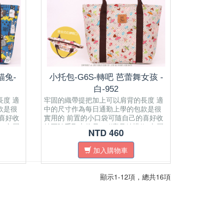
貓兔-
小托包-G6S-轉吧 芭蕾舞女孩 -
白-952
度 適
牢固的織帶提把加上可以肩背的長度 適
款是很
中的尺寸作為每日通勤上學的包款是很
喜好收
實用的 前置的小口袋可隨自己的喜好收
/ 內層
納要隨手取出物品． //產品結構// 內層
NTD 460
袋 正面
有一個開放式內袋 ​一個拉鍊式暗袋 正面
面料材質
有開放式口袋 肩帶為純棉織帶 面料材質
加入購物車
4紙
為防水布拉鍊密合開口 可置放A4紙
顯示1-12項，總共16項