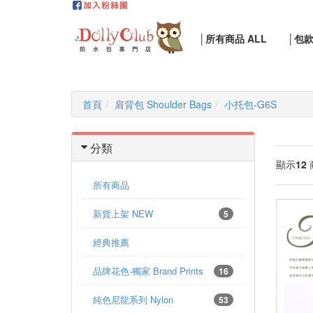
│所有商品 ALL
│包
首頁
肩背包 Shoulder Bags
小托包-G6S
分類
顯示
12
所有商品
新貨上架 NEW
5
經典推薦
品牌花色-獨家 Brand Prints
16
純色尼龍系列 Nylon
53