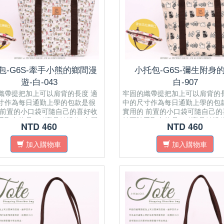
包-G6S-牽手小熊的鄉間漫
小托包-G6S-彌生附身的
遊-白-043
白-907
織帶提把加上可以肩背的長度 適
牢固的織帶提把加上可以肩背的長
寸作為每日通勤上學的包款是很
中的尺寸作為每日通勤上學的包
 前置的小口袋可隨自己的喜好收
實用的 前置的小口袋可隨自己的
取出物品． //產品結構// 內層
納要隨手取出物品． //產品結構/
NTD 460
NTD 460
放式內袋 ​一個拉鍊式暗袋 正面
有一個開放式內袋 ​一個拉鍊式暗
式口袋 肩帶為純棉織帶 面料材質
有開放式口袋 肩帶為純棉織帶 
加入購物車
加入購物車
布拉鍊密合開口 可置放A4紙
為防水布拉鍊密合開口 可置放A