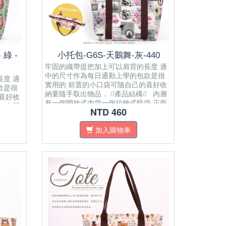
綠 -
小托包-G6S-天鵝舞-灰-440
牢固的織帶提把加上可以肩背的長度 適
中的尺寸作為每日通勤上學的包款是很
度 適
實用的 前置的小口袋可隨自己的喜好收
款是很
納要隨手取出物品． //產品結構// 內層
喜好收
有一個開放式內袋 ​一個拉鍊式暗袋 正面
/ 內層
NTD 460
有開放式口袋 肩帶為純棉織帶 面料材質
袋 正面
為防水布 拉鍊密合開口 可置放A4紙
面料材質
加入購物車
4紙