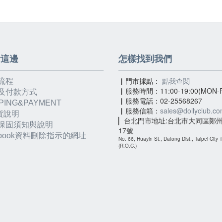
看這邊
怎樣找到我們
▏門市據點：
點我查閱
流程
▏服務時間：11:00-19:00(MON-F
及付款方式
▏服務電話：02-25568267
PING&PAYMENT
▏服務信箱：
sales@dollyclub.c
貨說明
▏台北門市地址:台北市大同區鄭州
保固須知與說明
17號
ebook資料刪除指示的網址
No. 66, Huayin St., Datong Dist., Taipei City
(R.O.C.)