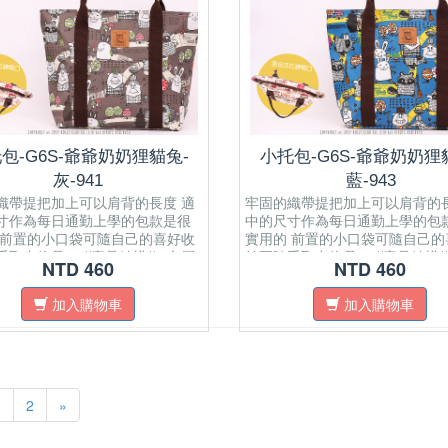
包-G6S-爺爺奶奶狸貓兔-
小托包-G6S-爺爺奶奶狸
灰-941
藍-943
織帶提把加上可以肩背的長度 適
牢固的織帶提把加上可以肩背的長
寸作為每日通勤上學的包款是很
中的尺寸作為每日通勤上學的包
 前置的小口袋可隨自己的喜好收
實用的 前置的小口袋可隨自己的
取出物品． //產品結構// 內層
納要隨手取出物品． //產品結構/
NTD 460
NTD 460
放式內袋 ​一個拉鍊式暗袋 正面
有一個開放式內袋 ​一個拉鍊式暗
式口袋 肩帶為純棉織帶 面料材質
有開放式口袋 肩帶為純棉織帶 
加入購物車
加入購物車
布拉鍊密合開口 可置放A4紙
為防水布拉鍊密合開口 可置放A
1
2
»