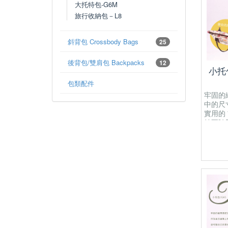
大托特包-G6M
旅行收納包－L8
斜背包 Crossbody Bags
25
後背包/雙肩包 Backpacks
12
小托
包類配件
牢固的
中的尺
實用的
納要隨手
有一個開
有開放
為防水