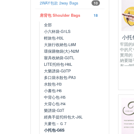
2WAY包款 2way Bags
10
肩背包 Shoulder Bags
18
全部
小六杯袋-G1LS
小托包
輕旅包-H3L
牢固的
大旅行收納包-L8M
中的尺
環保購物袋(大)-N2M
實用的
寢具收納袋-G3TL
納要隨手
LITE托特包-H6L
有一個
有開放
大樂譜袋-G3TP
為防水
多口袋水餃包-PA3
水餃包-H3
小書包-H6
中背心包-H5
大背心包-H4
樂譜袋-G3T
經典手提托特包大-J6L
大麥包－Ｇ７
小托包-G6S