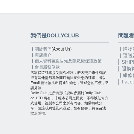
我們是DOLLYCLUB
問題
▏關於我們
(About Us)
▏購物
▏
商店簡介
▏運送
▏個人資料蒐集告知及隱私權保護政策
▏SHIP
▏會員服務條款
▏退換
店家保留訂單接受與否權利，若因交易條件有誤
▏維修
或有其他情形導致商店無法接受您的訂單，將以
▏
Fac
Email 發送無法出貨通知給您，造成您的不便，敬
請見諒。
Dolly Club 之所有形式資料皆屬於Dolly Club
co.,LTD 所有，非經本公司之同意，不得以任何方
式使用、複製本公司之所有內容。如需轉載分
享，請註明網址及來源處，如有侵害，將保留法
律追訴權。