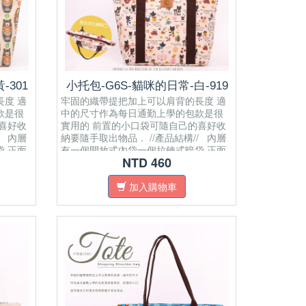
-301
小托包-G6S-貓咪的日常-白-919
度 適
牢固的織帶提把加上可以肩背的長度 適
款是很
中的尺寸作為每日通勤上學的包款是很
喜好收
實用的 前置的小口袋可隨自己的喜好收
/ 內層
納要隨手取出物品． //產品結構// 內層
袋 正面
有一個開放式內袋 ​一個拉鍊式暗袋 正面
NTD 460
面料材質
有開放式口袋 肩帶為純棉織帶 面料材質
A4紙
為防水布拉鍊密合開口 可置放A4紙
加入購物車