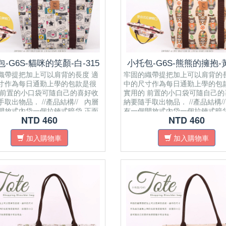
-G6S-貓咪的笑顏-白-315
小托包-G6S-熊熊的擁抱-黃
織帶提把加上可以肩背的長度 適
牢固的織帶提把加上可以肩背的長
寸作為每日通勤上學的包款是很
中的尺寸作為每日通勤上學的包
 前置的小口袋可隨自己的喜好收
實用的 前置的小口袋可隨自己的
取出物品． //產品結構// 內層
納要隨手取出物品． //產品結構/
開放式內袋 ​一個拉鍊式暗袋 正面
有一個開放式內袋 ​一個拉鍊式暗
NTD 460
NTD 460
式口袋 肩帶為純棉織帶 面料材質
有開放式口袋 肩帶為純棉織帶 
布 拉鍊密合開口 可置放A4紙
為防水布 拉鍊密合開口 可置放
加入購物車
加入購物車