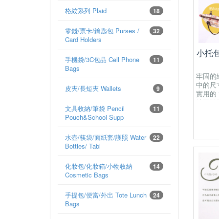
格紋系列 Plaid
18
零錢/票卡/鑰匙包 Purses /
32
Card Holders
小托包
手機袋/3C包品 Cell Phone
11
Bags
牢固的
中的尺
皮夾/長短夾 Wallets
9
實用的
納要隨手
文具收納/筆袋 Pencil
11
有一個開
Pouch&School Supp
有開放
為防水
水壺/筷袋/面紙套/護照 Water
22
Bottles/ Tabl
化妝包/化妝箱/小物收納
14
Cosmetic Bags
手提包/便當/外出 Tote Lunch
24
Bags