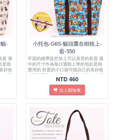
貓-
小托包-G6S-貓頭鷹在樹枝上-
藍-550
度 適
牢固的織帶提把加上可以肩背的長度 適
款是很
中的尺寸作為每日通勤上學的包款是很
喜好收
實用的 前置的小口袋可隨自己的喜好收
/ 內層
納要隨手取出物品． //產品結構// 內層
NTD 460
袋 正面
有一個開放式內袋 ​一個拉鍊式暗袋 正面
面料材質
有開放式口袋 肩帶為純棉織帶 面料材質
加入購物車
4紙
為防水布拉鍊密合開口 可置放A4紙