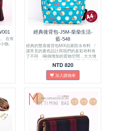
001
經典後背包-J5M-柴柴生活-
。 在有
藍-548
活小物。
經典的雙肩後背包MIX自家防水布料 /
讓常見的素色設計與我們的多彩布料有
了不同 /兩側增加的置物空間，大大增
加便利性 新款金色拉鍊的搭配,讓整體更
NTD 820
亮眼!
加入購物車