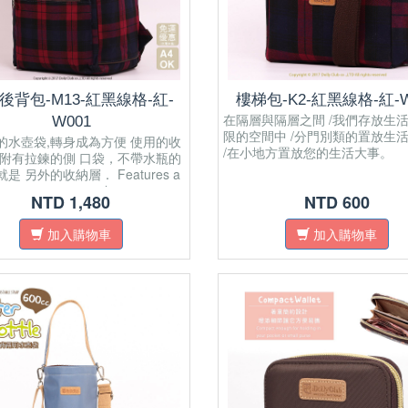
後背包-M13-紅黑線格-紅-
樓梯包-K2-紅黑線格-紅-W
在隔層與隔層之間 /我們存放生活
W001
限的空間中 /分門別類的置放生
的水壺袋,轉身成為方便 使用的收
/在小地方置放您的生活大事。
,附有拉鍊的側 口袋，不帶水瓶的
是 另外的收納層． Features a
f 4 compartments: the main
NTD 1,480
NTD 600
ompartment with padded back
d a mesh zipper pocket inside,
加入購物車
加入購物車
 pocket, and two sidepockets
n fit a small water bottle when
ed.