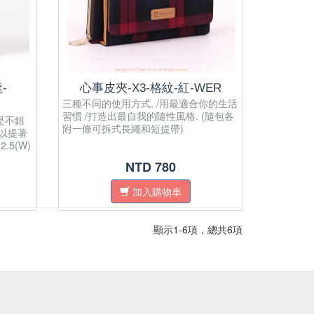
-
心事皮夾-X3-格紋-紅-WER
三種不同的使用方式, /用最適合你的生活
習慣 /打造出最自我的隨性風格. (隨包各
是不錯
附一條可拆式長繩和短提帶)
以提著
.5(W)
---------
NTD 780
3 RFID
加入購物車
ure
uality
titching
顯示1-6項，總共6項
for
l purse