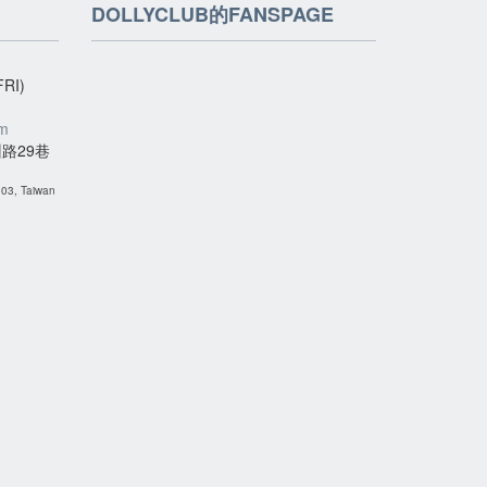
DOLLYCLUB的FANSPAGE
RI)
om
路29巷
 103, Taiwan