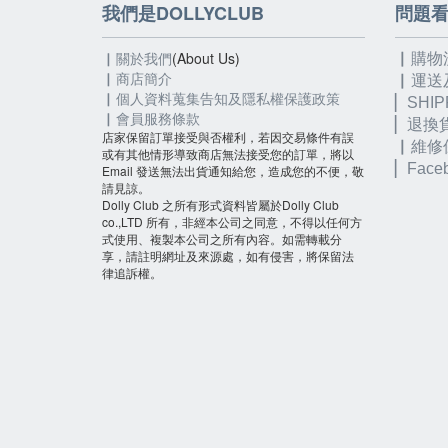
我們是DOLLYCLUB
問題
▏關於我們
(About Us)
▏購物
▏
商店簡介
▏運送
▏個人資料蒐集告知及隱私權保護政策
▏SHIP
▏會員服務條款
▏退換
店家保留訂單接受與否權利，若因交易條件有誤
▏維修
或有其他情形導致商店無法接受您的訂單，將以
▏
Fac
Email 發送無法出貨通知給您，造成您的不便，敬
請見諒。
Dolly Club 之所有形式資料皆屬於Dolly Club
co.,LTD 所有，非經本公司之同意，不得以任何方
式使用、複製本公司之所有內容。如需轉載分
享，請註明網址及來源處，如有侵害，將保留法
律追訴權。