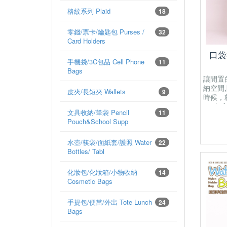
格紋系列 Plaid
18
零錢/票卡/鑰匙包 Purses /
32
Card Holders
口袋
手機袋/3C包品 Cell Phone
11
Bags
讓閒置
納空間
皮夾/長短夾 Wallets
9
時候，就
total o
文具收納/筆袋 Pencil
11
body c
Pouch&School Supp
area an
a front
水壺/筷袋/面紙套/護照 Water
that ca
22
Bottles/ Tabl
unzipp
化妝包/化妝箱/小物收納
14
Cosmetic Bags
手提包/便當/外出 Tote Lunch
24
Bags