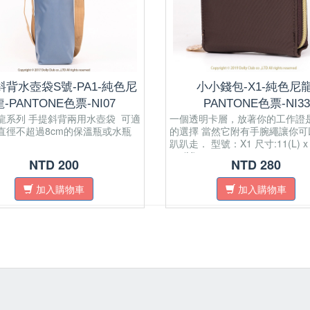
斜背水壺袋S號-PA1-純色尼
小小錢包-X1-純色尼龍
龍-PANTONE色票-NI07
PANTONE色票-NI33
龍系列 手提斜背兩用水壺袋 可適
一個透明卡層，放著你的工作證
直徑不超過8cm的保溫瓶或水瓶
的選擇 當然它附有手腕繩讓你可
趴趴走． 型號：X1 尺寸:11(L) x 2
x 9(H) cm ----------------------------
NTD 200
NTD 280
------------------ STRUCTURE: 
Block Card Pockets, 2 Currency
加入購物車
加入購物車
Pockets, , 1 Transparent ID/Pict
Window in back. Made of High q
waterproof febric, sturdy, good s
and durable. Compact enough 
holding in your pocket or smal