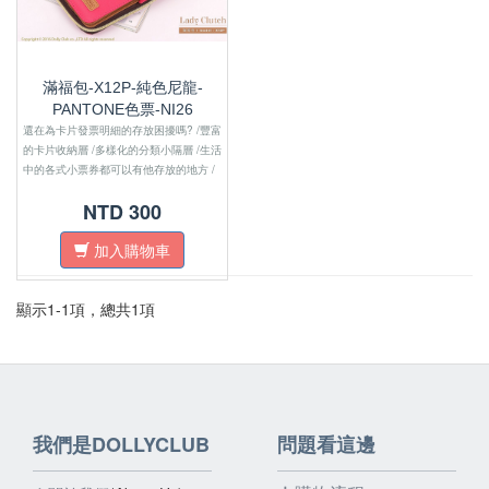
滿福包-X12P-純色尼龍-
PANTONE色票-NI26
還在為卡片發票明細的存放困擾嗎? /豐富
的卡片收納層 /多樣化的分類小隔層 /生活
中的各式小票券都可以有他存放的地方 /
讓您在付款時不會在手忙腳亂 //產品結
NTD 300
構// 外層為磁扣開闔 側邊使用拉鍊開闔
可容納15張卡片,2個透明證件層 外層為
加入購物車
防水布料 內層為人工皮革
顯示1-1項，總共1項
我們是DOLLYCLUB
問題看這邊