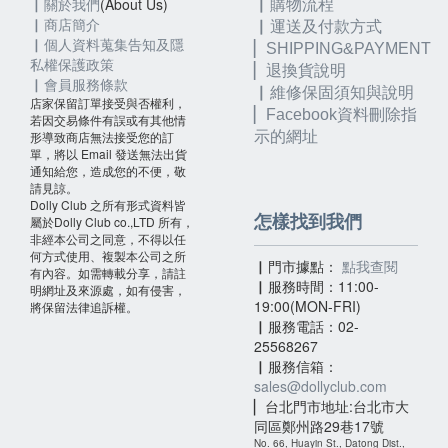
▏關於我們
(About Us)
▏購物流程
▏
商店簡介
▏運送及付款方式
▏個人資料蒐集告知及隱
▏SHIPPING&PAYMENT
私權保護政策
▏退換貨說明
▏會員服務條款
▏維修保固須知與說明
店家保留訂單接受與否權利，
▏
Facebook資料刪除指
若因交易條件有誤或有其他情
形導致商店無法接受您的訂
示的網址
單，將以 Email 發送無法出貨
通知給您，造成您的不便，敬
請見諒。
Dolly Club 之所有形式資料皆
怎樣找到我們
屬於Dolly Club co.,LTD 所有，
非經本公司之同意，不得以任
何方式使用、複製本公司之所
▏門市據點：
點我查閱
有內容。如需轉載分享，請註
▏服務時間：11:00-
明網址及來源處，如有侵害，
19:00(MON-FRI)
將保留法律追訴權。
▏服務電話：02-
25568267
▏服務信箱：
sales@dollyclub.com
▏台北門市地址:台北市大
同區鄭州路29巷17號
No. 66, Huayin St., Datong Dist.,