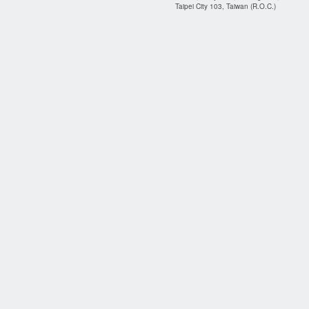
Taipei City 103, Taiwan (R.O.C.)