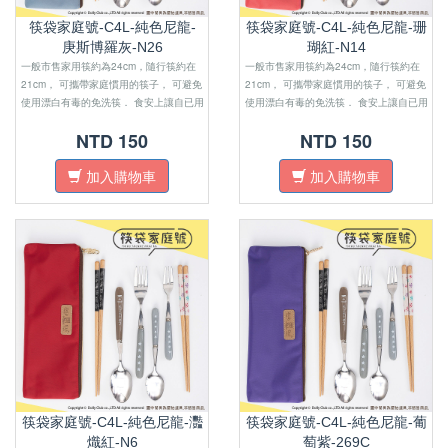
筷袋家庭號-C4L-純色尼龍-
筷袋家庭號-C4L-純色尼龍-珊
庚斯博羅灰-N26
瑚紅-N14
一般市售家用筷約為24cm，隨行筷約在
一般市售家用筷約為24cm，隨行筷約在
21cm， 可攜帶家庭慣用的筷子， 可避免
21cm， 可攜帶家庭慣用的筷子， 可避免
使用漂白有毒的免洗筷． 食安上讓自已用
使用漂白有毒的免洗筷． 食安上讓自已用
的安心，外層防水材質，避免 油膩沾汙．
的安心，外層防水材質，避免 油膩沾汙．
NTD 150
NTD 150
尺寸上適合四口之家外出使用．
尺寸上適合四口之家外出使用．
加入購物車
加入購物車
筷袋家庭號-C4L-純色尼龍-灩
筷袋家庭號-C4L-純色尼龍-葡
熾紅-N6
萄紫-269C