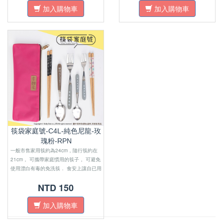
加入購物車
加入購物車
筷袋家庭號-C4L-純色尼龍-玫
瑰粉-RPN
一般市售家用筷約為24cm，隨行筷約在
21cm， 可攜帶家庭慣用的筷子， 可避免
使用漂白有毒的免洗筷． 食安上讓自已用
的安心，外層防水材質，避免 油膩沾汙．
NTD 150
尺寸上適合四口之家外出使用．
加入購物車