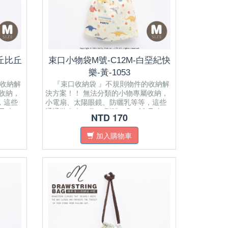
馬丘比丘
束口小物袋M號-C12M-白堊紀快
樂-黃-1053
收納解
『束口收納袋 』不規則物件的收納解
收納，
決方案！！ 無法分類的小物專屬收納，
，這些
小電扇、太陽眼鏡、防曬乳等等，這些
 尺寸：
通通裝進束口袋。 型號：C12M 尺寸：
NTD 170
wstring
22(L) x 0.5(W) x 21(H) cm Drawstring
 bag
closure that securely keeps the bag
加入購物車
of your
closed and prevents the tiniest of your
items from falling out. Multi
to
Purpose/Using: Can be applied to
reen,
portable fan, sunglasses, sunscreen,
etc.