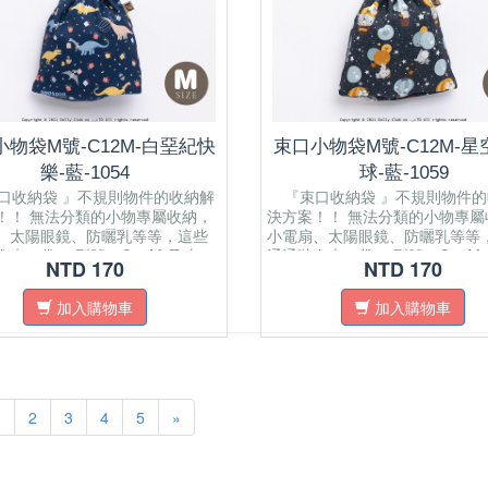
小物袋M號-C12M-白堊紀快
束口小物袋M號-C12M-
樂-藍-1054
球-藍-1059
收納袋 』不規則物件的收納解
『束口收納袋 』不規則物件的
！！ 無法分類的小物專屬收納，
決方案！！ 無法分類的小物專屬
、太陽眼鏡、防曬乳等等，這些
小電扇、太陽眼鏡、防曬乳等等
進束口袋。 型號：C12M 尺寸：
通通裝進束口袋。 型號：C12M
NTD 170
NTD 170
x 0.5(W) x 21(H) cm Drawstring
22(L) x 0.5(W) x 21(H) cm Dra
 that securely keeps the bag
closure that securely keeps the
加入購物車
加入購物車
and prevents the tiniest of your
closed and prevents the tiniest 
om falling out. Multi
items from falling out. Multi
/Using: Can be applied to
Purpose/Using: Can be applied 
e fan, sunglasses, sunscreen,
portable fan, sunglasses, sunsc
etc.
1
2
3
4
5
»