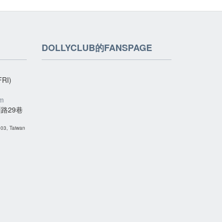
DOLLYCLUB的FANSPAGE
RI)
om
路29巷
 103, Taiwan