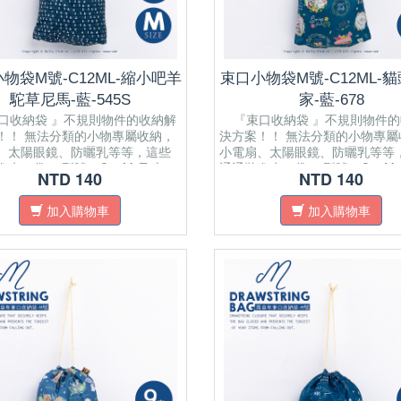
物袋M號-C12ML-縮小吧羊
束口小物袋M號-C12ML-
駝草尼馬-藍-545S
家-藍-678
收納袋 』不規則物件的收納解
『束口收納袋 』不規則物件的
！！ 無法分類的小物專屬收納，
決方案！！ 無法分類的小物專屬
、太陽眼鏡、防曬乳等等，這些
小電扇、太陽眼鏡、防曬乳等等
進束口袋。 型號：C12M 尺寸：
通通裝進束口袋。 型號：C12M
NTD 140
NTD 140
x 0.5(W) x 21(H) cm Drawstring
22(L) x 0.5(W) x 21(H) cm Dra
 that securely keeps the bag
closure that securely keeps the
加入購物車
加入購物車
and prevents the tiniest of your
closed and prevents the tiniest 
om falling out. Multi
items from falling out. Multi
/Using: Can be applied to
Purpose/Using: Can be applied 
e fan, sunglasses, sunscreen,
portable fan, sunglasses, sunsc
etc.