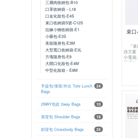
三層肉收納包-B10
口罩收納袋－L18
口金化妝包-E4S
束口收納袋S號-C12S
拉鍊小物收納袋-E1
束口
小藥包-E3S
美妝隨身包-E3M
『束口
大型寬口收納袋-E3L
決方案
方塊隨身包-E9
小電扇
通通裝
大開口化妝包-E4M
22(L) 
中型化妝箱－E8M
closure
closed 
items fr
手提包/便當/外出 Tote Lunch
24
Purpose
Bags
portabl
etc.
2WAY包款 2way Bags
10
肩背包 Shoulder Bags
18
斜背包 Crossbody Bags
25