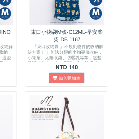
INO
束口小物袋M號-C12ML-早安柴
柴-DB-1167
收納解
『束口收納袋 』不規則物件的收納解
收納，
決方案！！ 無法分類的小物專屬收納，
，這些
小電扇、太陽眼鏡、防曬乳等等，這些
 尺寸：
通通裝進束口袋。 型號：C12M 尺寸：
NTD 140
wstring
22(L) x 0.5(W) x 21(H) cm Drawstring
 bag
closure that securely keeps the bag
加入購物車
of your
closed and prevents the tiniest of your
items from falling out. Multi
to
Purpose/Using: Can be applied to
reen,
portable fan, sunglasses, sunscreen,
etc.