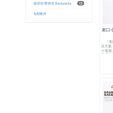
後背包/雙肩包 Backpacks
12
包類配件
束口小
『束口
決方案
小電扇
通通裝
22(L) 
closure
closed 
items fr
Purpose
portabl
etc.