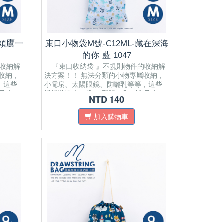
貓頭鷹一
束口小物袋M號-C12ML-藏在深海
的你-藍-1047
收納解
『束口收納袋 』不規則物件的收納解
收納，
決方案！！ 無法分類的小物專屬收納，
，這些
小電扇、太陽眼鏡、防曬乳等等，這些
 尺寸：
通通裝進束口袋。 型號：C12M 尺寸：
NTD 140
wstring
22(L) x 0.5(W) x 21(H) cm Drawstring
 bag
closure that securely keeps the bag
加入購物車
of your
closed and prevents the tiniest of your
items from falling out. Multi
to
Purpose/Using: Can be applied to
reen,
portable fan, sunglasses, sunscreen,
etc.