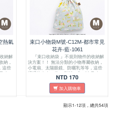
星空熱氣
束口小物袋M號-C12M-都市常見
花卉-藍-1061
收納解
『束口收納袋 』不規則物件的收納解
收納，
決方案！！ 無法分類的小物專屬收納，
，這些
小電扇、太陽眼鏡、防曬乳等等，這些
 尺寸：
通通裝進束口袋。 型號：C12M 尺寸：
NTD 170
wstring
22(L) x 0.5(W) x 21(H) cm Drawstring
 bag
closure that securely keeps the bag
加入購物車
of your
closed and prevents the tiniest of your
items from falling out. Multi
to
Purpose/Using: Can be applied to
顯示1-12項，總共54項
reen,
portable fan, sunglasses, sunscreen,
etc.