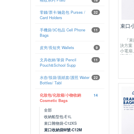
零錢/票卡/鑰匙包 Purses /
32
Card Holders
束口小
手機袋/3C包品 Cell Phone
11
Bags
『束口
決方案
皮夾/長短夾 Wallets
9
小電扇
通通裝
文具收納/筆袋 Pencil
11
22(L) 
Pouch&School Supp
closure
closed 
水壺/筷袋/面紙套/護照 Water
items fr
22
Bottles/ Tabl
Purpose
portabl
etc.
化妝包/化妝箱/小物收納
14
Cosmetic Bags
全部
收納船型包-E1L
束口雜物袋-C12XS
束口收納袋M號-C12M