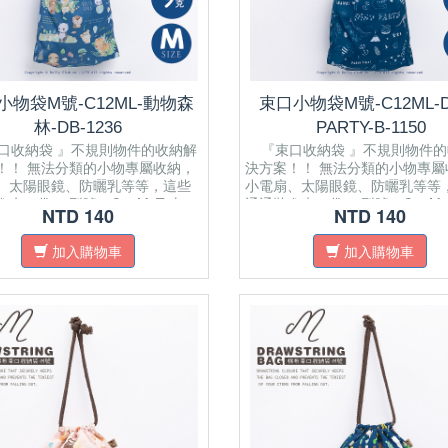
小物袋M號-C12ML-動物森
束口小物袋M號-C12ML-D
林-DB-1236
PARTY-B-1150
收納袋 』不規則物件的收納解
『束口收納袋 』不規則物件的
！！ 無法分類的小物專屬收納，
決方案！！ 無法分類的小物專屬
、太陽眼鏡、防曬乳等等，這些
小電扇、太陽眼鏡、防曬乳等等
進束口袋。 型號：C12M 尺寸：
通通裝進束口袋。 型號：C12M
NTD 140
NTD 140
x 0.5(W) x 21(H) cm Drawstring
22(L) x 0.5(W) x 21(H) cm Dra
 that securely keeps the bag
closure that securely keeps the
加入購物車
加入購物車
and prevents the tiniest of your
closed and prevents the tiniest 
om falling out. Multi
items from falling out. Multi
/Using: Can be applied to
Purpose/Using: Can be applied 
e fan, sunglasses, sunscreen,
portable fan, sunglasses, sunsc
etc.