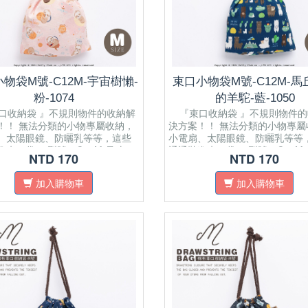
物袋M號-C12M-宇宙樹懶-
束口小物袋M號-C12M-
粉-1074
的羊駝-藍-1050
收納袋 』不規則物件的收納解
『束口收納袋 』不規則物件的
！！ 無法分類的小物專屬收納，
決方案！！ 無法分類的小物專屬
、太陽眼鏡、防曬乳等等，這些
小電扇、太陽眼鏡、防曬乳等等
進束口袋。 型號：C12M 尺寸：
通通裝進束口袋。 型號：C12M
NTD 170
NTD 170
x 0.5(W) x 21(H) cm Drawstring
22(L) x 0.5(W) x 21(H) cm Dra
 that securely keeps the bag
closure that securely keeps the
加入購物車
加入購物車
and prevents the tiniest of your
closed and prevents the tiniest 
om falling out. Multi
items from falling out. Multi
/Using: Can be applied to
Purpose/Using: Can be applied 
e fan, sunglasses, sunscreen,
portable fan, sunglasses, sunsc
etc.