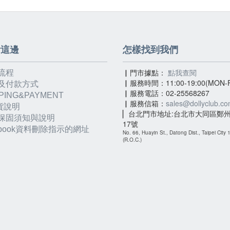
看這邊
怎樣找到我們
▏門市據點：
點我查閱
流程
▏服務時間：11:00-19:00(MON-F
及付款方式
▏服務電話：02-25568267
PING&PAYMENT
▏服務信箱：
sales@dollyclub.c
貨說明
▏台北門市地址:台北市大同區鄭州
保固須知與說明
17號
ebook資料刪除指示的網址
No. 66, Huayin St., Datong Dist., Taipei City
(R.O.C.)