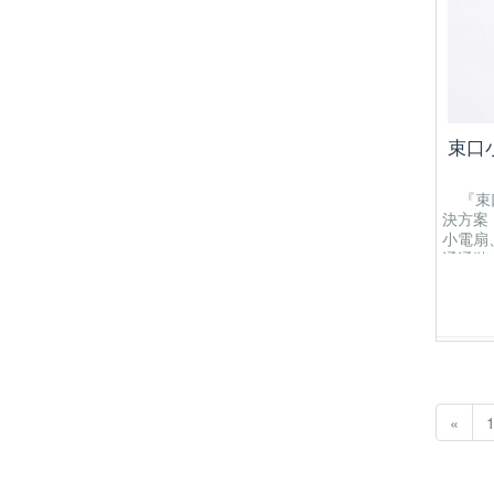
束口
『束口
決方案
小電扇
通通裝
22(L) 
closure
closed 
items fr
Purpose
portabl
etc.
«