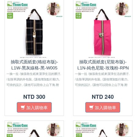
抽取式面紙套(格紋布版)-
抽取式面紙套(尼龍布版)-
L1W-黑灰線格-黑-W005
L1N-純色尼龍-玫瑰粉-RPN
一抽一拉 /抽張衛生紙來潔淨生活的髒汙.
一抽一拉 /抽張衛生紙來潔淨生活的髒汙.
/去除單調的外包裝, /讓他增加點行動力,
/去除單調的外包裝, /讓他增加點行動力,
可掛的設計, /讓他可以陪你上山下海.附
可掛的設計, /讓他可以陪你上山下海.附
註：格紋布版的沒有內裏布喔！！
註：尼龍布版的沒有內裏布喔！！
NTD 300
NTD 240
加入購物車
加入購物車