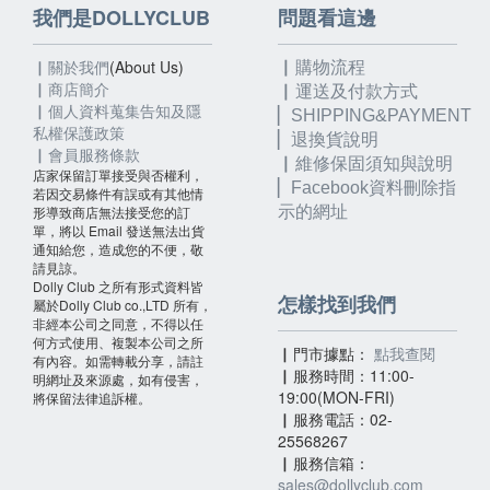
我們是DOLLYCLUB
問題看這邊
▏關於我們
(About Us)
▏購物流程
▏
商店簡介
▏運送及付款方式
▏個人資料蒐集告知及隱
▏SHIPPING&PAYMENT
私權保護政策
▏退換貨說明
▏會員服務條款
▏維修保固須知與說明
店家保留訂單接受與否權利，
▏
Facebook資料刪除指
若因交易條件有誤或有其他情
形導致商店無法接受您的訂
示的網址
單，將以 Email 發送無法出貨
通知給您，造成您的不便，敬
請見諒。
Dolly Club 之所有形式資料皆
怎樣找到我們
屬於Dolly Club co.,LTD 所有，
非經本公司之同意，不得以任
何方式使用、複製本公司之所
▏門市據點：
點我查閱
有內容。如需轉載分享，請註
▏服務時間：11:00-
明網址及來源處，如有侵害，
19:00(MON-FRI)
將保留法律追訴權。
▏服務電話：02-
25568267
▏服務信箱：
sales@dollyclub.com