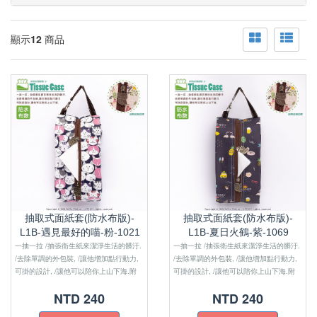
顯示
12
商品
抽取式面紙套(防水布版)-
抽取式面紙套(防水布版)-
L1B-遇見最好的喵-粉-1021
L1B-夏日火鶴-紫-1069
一抽一拉 /抽張衛生紙來潔淨生活的髒汙.
一抽一拉 /抽張衛生紙來潔淨生活的髒汙.
/去除單調的外包裝, /讓他增加點行動力,
/去除單調的外包裝, /讓他增加點行動力,
可掛的設計, /讓他可以陪你上山下海.附
可掛的設計, /讓他可以陪你上山下海.附
註：防水布版的沒有內裏布喔！！
註：防水布版的沒有內裏布喔！！
NTD 240
NTD 240