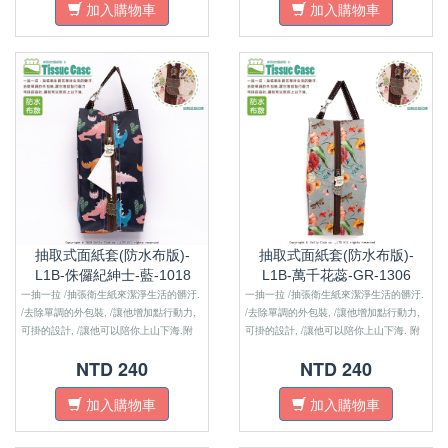
加入購物車
加入購物車
抽取式面紙套(防水布版)-
抽取式面紙套(防水布版)-
L1B-侏儸紀紳士-藍-1018
L1B-萬千花蕊-GR-1306
一抽一拉 /抽張衛生紙來潔淨生活的髒汙.
一抽一拉 /抽張衛生紙來潔淨生活的髒汙.
/去除單調的外包裝, /讓他增加點行動力,
/去除單調的外包裝, /讓他增加點行動力,
可掛的設計, /讓他可以陪你上山下海.附
可掛的設計, /讓他可以陪你上山下海. 附
註：防水布版的沒有內裏布喔！！
註：防水布版的沒有內裏布喔！！
NTD 240
NTD 240
加入購物車
加入購物車