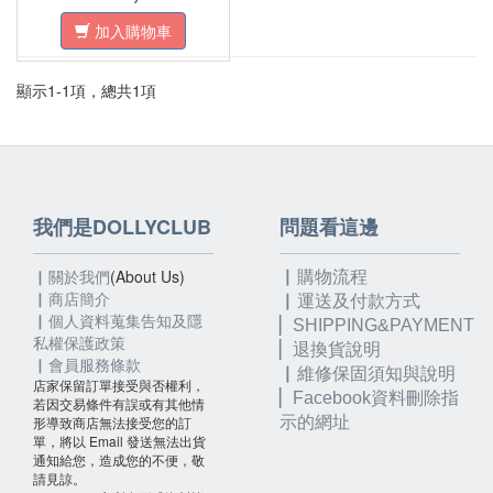
加入購物車
顯示1-1項，總共1項
我們是DOLLYCLUB
問題看這邊
▏關於我們
(About Us)
▏購物流程
▏
商店簡介
▏運送及付款方式
▏個人資料蒐集告知及隱
▏SHIPPING&PAYMENT
私權保護政策
▏退換貨說明
▏會員服務條款
▏維修保固須知與說明
店家保留訂單接受與否權利，
▏
Facebook資料刪除指
若因交易條件有誤或有其他情
形導致商店無法接受您的訂
示的網址
單，將以 Email 發送無法出貨
通知給您，造成您的不便，敬
請見諒。