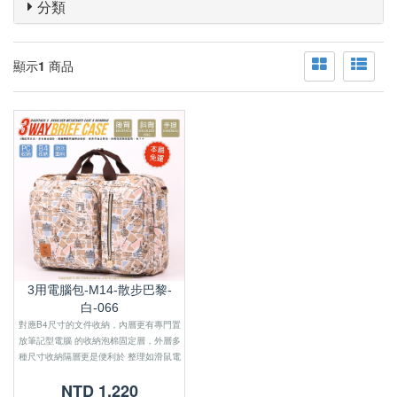
分類
顯示
1
商品
3用電腦包-M14-散步巴黎-
白-066
對應B4尺寸的文件收納，內層更有專門置
放筆記型電腦 的收納泡棉固定層，外層多
種尺寸收納隔層更是便利於 整理如滑鼠電
源線等零散小物．
NTD 1,220