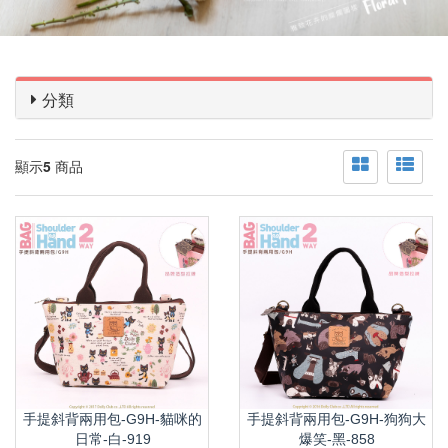
分類
顯示
5
商品
手提斜背兩用包-G9H-貓咪的
手提斜背兩用包-G9H-狗狗大
日常-白-919
爆笑-黑-858