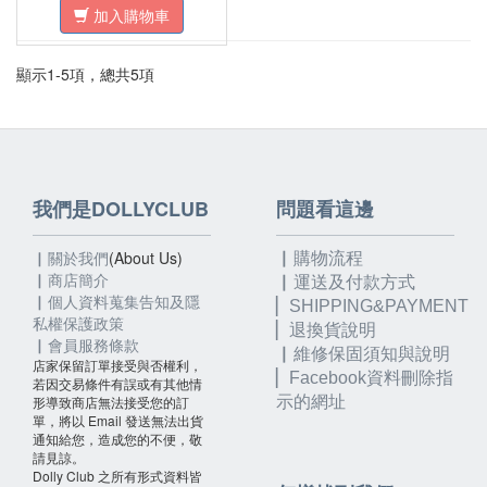
加入購物車
顯示1-5項，總共5項
我們是DOLLYCLUB
問題看這邊
▏關於我們
(About Us)
▏購物流程
▏
商店簡介
▏運送及付款方式
▏個人資料蒐集告知及隱
▏SHIPPING&PAYMENT
私權保護政策
▏退換貨說明
▏會員服務條款
▏維修保固須知與說明
店家保留訂單接受與否權利，
▏
Facebook資料刪除指
若因交易條件有誤或有其他情
形導致商店無法接受您的訂
示的網址
單，將以 Email 發送無法出貨
通知給您，造成您的不便，敬
請見諒。
Dolly Club 之所有形式資料皆