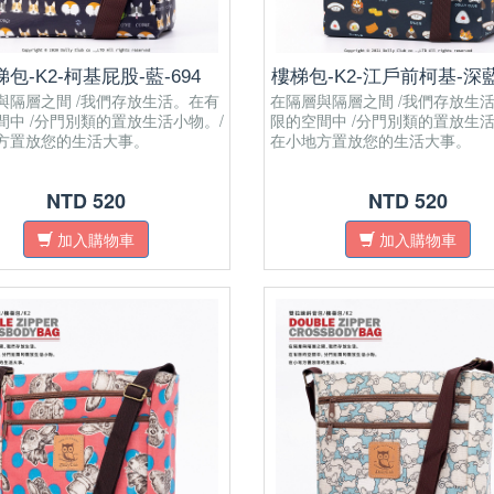
包-K2-柯基屁股-藍-694
樓梯包-K2-江戶前柯基-深藍-
與隔層之間 /我們存放生活。在有
在隔層與隔層之間 /我們存放生
間中 /分門別類的置放生活小物。/
限的空間中 /分門別類的置放生活
方置放您的生活大事。
在小地方置放您的生活大事。
NTD 520
NTD 520
加入購物車
加入購物車