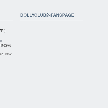
DOLLYCLUB的FANSPAGE
RI)
om
路29巷
 103, Taiwan