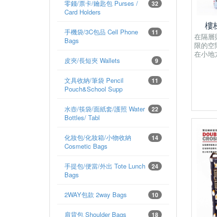
零錢/票卡/鑰匙包 Purses /
32
Card Holders
樓梯
手機袋/3C包品 Cell Phone
11
在隔層
Bags
限的空
在小地
皮夾/長短夾 Wallets
9
文具收納/筆袋 Pencil
11
Pouch&School Supp
水壺/筷袋/面紙套/護照 Water
22
Bottles/ Tabl
化妝包/化妝箱/小物收納
14
Cosmetic Bags
手提包/便當/外出 Tote Lunch
24
Bags
2WAY包款 2way Bags
10
肩背包 Shoulder Bags
18