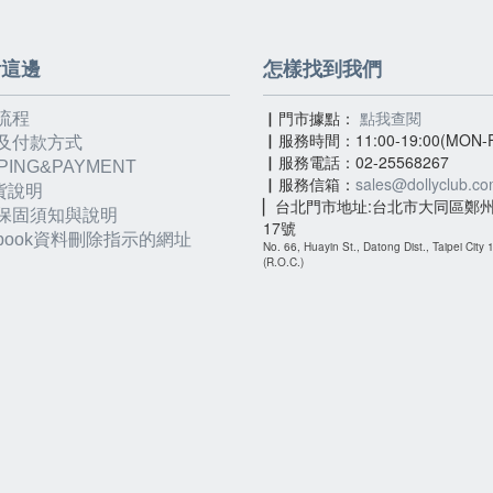
看這邊
怎樣找到我們
▏門市據點：
點我查閱
流程
▏服務時間：11:00-19:00(MON-F
及付款方式
▏服務電話：02-25568267
PING&PAYMENT
▏服務信箱：
sales@dollyclub.c
貨說明
▏台北門市地址:台北市大同區鄭州
保固須知與說明
17號
ebook資料刪除指示的網址
No. 66, Huayin St., Datong Dist., Taipei City
(R.O.C.)