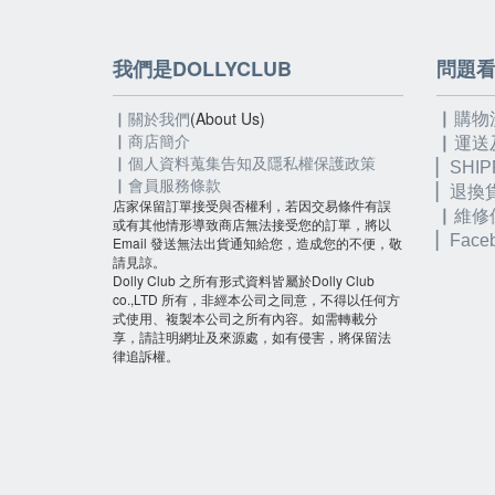
我們是DOLLYCLUB
問題
▏關於我們
(About Us)
▏購物
▏
商店簡介
▏運送
▏個人資料蒐集告知及隱私權保護政策
▏SHIP
▏會員服務條款
▏退換
店家保留訂單接受與否權利，若因交易條件有誤
▏維修
或有其他情形導致商店無法接受您的訂單，將以
▏
Fac
Email 發送無法出貨通知給您，造成您的不便，敬
請見諒。
Dolly Club 之所有形式資料皆屬於Dolly Club
co.,LTD 所有，非經本公司之同意，不得以任何方
式使用、複製本公司之所有內容。如需轉載分
享，請註明網址及來源處，如有侵害，將保留法
律追訴權。