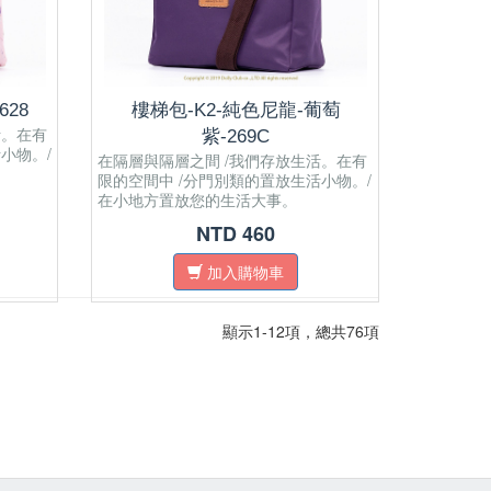
628
樓梯包-K2-純色尼龍-葡萄
活。在有
紫-269C
小物。/
在隔層與隔層之間 /我們存放生活。在有
限的空間中 /分門別類的置放生活小物。/
在小地方置放您的生活大事。
NTD 460
加入購物車
顯示1-12項，總共76項