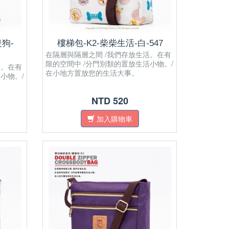
狗-
樓梯包-K2-柴柴生活-白-547
在隔層與隔層之間 /我們存放生活。在有
限的空間中 /分門別類的置放生活小物。/
活。在有
在小地方置放您的生活大事。
小物。/
NTD 520
加入購物車