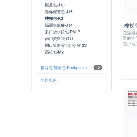
郵差包-J13
迷你郵差包-J16
樓梯包-K2
隔層焦慮症-J14
樓梯包
多口袋水餃包-PA3P
在隔層
限的空
兩用資料袋-G11
在小地
開口笑斜背包(小)-M12S
高校包-M2
後背包/雙肩包 Backpacks
12
包類配件