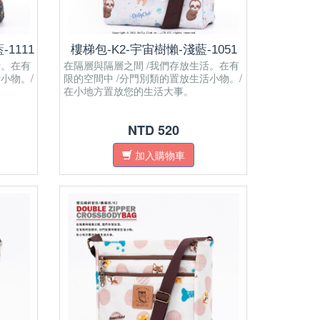
1111
樓梯包-K2-宇宙樹懶-淺藍-1051
活。在有
在隔層與隔層之間 /我們存放生活。在有
小物。/
限的空間中 /分門別類的置放生活小物。/
在小地方置放您的生活大事。
NTD 520
加入購物車