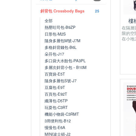
斜背包 Crossbody Bags
25
全部
樓梯
熱壓吐司包-B9ZP
在隔層
限的空
日形包-M2S
在小地
隨身多層包M號-J7M
多格斜背錢包-B6L
朵芬包-J17
多口袋大水餃包-PA3PL
多層次斜背小包－B10M
百寶袋-E5T
隨身多層包S號-J7
豆腐包-E9T
百頁包-E92T
纖薄包-D5TP
玩耍包-C3RT
機能小物袋-C3RMT
3用便利包-B12
慢慢包-E6A
MINI波士頓-J2